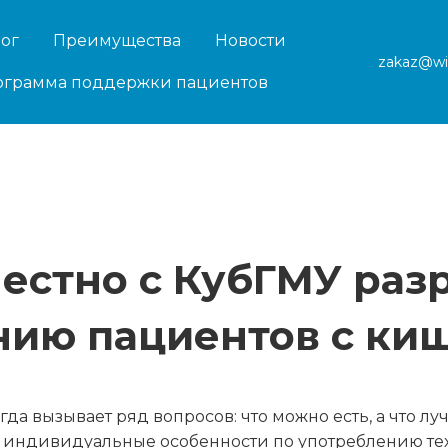
лог
Преимущества
Новости
zakaz@wi
ограмма поддержки пациентов
естно с КубГМУ раз
нию пациентов с ки
а вызывает ряд вопросов: что можно есть, а что лу
 индивидуальные особенности по употреблению тех 