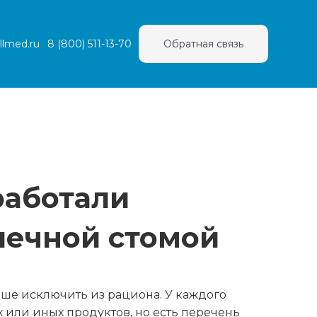
llmed.ru
8 (800) 511-13-70
Обратная связь
работали
шечной стомой
чше исключить из рациона. У каждого
или иных продуктов, но есть перечень