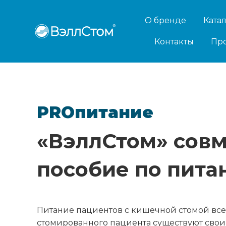
О бренде
Ката
Контакты
Пр
PRO
питание
«ВэллСтом» совм
пособие по пита
Питание пациентов с кишечной стомой всегд
стомированного пациента существуют свои